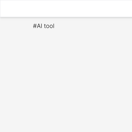
#
AI tool